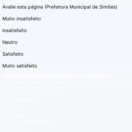
Avalie esta página
(Prefeitura Municipal de Simões)
Muito insatisfeito
Insatisfeito
Neutro
Satisfeito
Muito satisfeito
PREFEITURA MUNICIPAL
PREFEITURA MUNICIPAL DE SIMÕES
Rua João Raimundo de Oliveira, s/n, Centro — Simões/PI, CEP
Segunda a sexta, 8h às 12h
89 98102-1262
INSTITUCIONAL
Gestores
Secretarias
Estrutura organizacional
Concursos