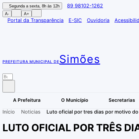
89 98102-1262
Segunda a sexta, 8h às 12h
A-
A+
Portal da Transparência
E-SIC
Ouvidoria
Acessibili
Simões
PREFEITURA MUNICIPAL DE
A Prefeitura
O Município
Secretarias
Início
Noticias
Luto oficial por tres dias por motivo d
LUTO OFICIAL POR TRÊS D