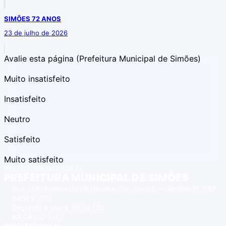
SIMÕES 72 ANOS
23 de julho de 2026
Avalie esta página
(Prefeitura Municipal de Simões)
Muito insatisfeito
Insatisfeito
Neutro
Satisfeito
Muito satisfeito
PREFEITURA MUNICIPAL
PREFEITURA MUNICIPAL DE SIMÕES
Rua João Raimundo de Oliveira, s/n, Centro — Simões/PI, CEP
64585-000
Segunda a sexta, 8h às 12h
89 98102-1262