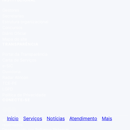
INSTITUCIONAL
Gestores
Secretarias
Estrutura organizacional
Concursos
Diário Oficial
Mapa do site
TRANSPARÊNCIA
Portal da Transparência
Carta de Serviços
e-SIC
Ouvidoria
Radar Atricon
TCE-PE
LGPD
Política de Privacidade
CONECTE-SE
Início
Serviços
Notícias
Atendimento
Mais
© 2026 Prefeitura Municipal de Simões. Todos os direitos
reservados.
Desenvolvido por
Softagon Sistemas