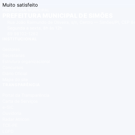
Muito satisfeito
PREFEITURA MUNICIPAL
PREFEITURA MUNICIPAL DE SIMÕES
Rua João Raimundo de Oliveira, s/n, Centro — Simões/PI, CEP
Segunda a sexta, 8h às 12h
89 98102-1262
INSTITUCIONAL
Gestores
Secretarias
Estrutura organizacional
Concursos
Diário Oficial
Mapa do site
TRANSPARÊNCIA
Portal da Transparência
Carta de Serviços
e-SIC
Ouvidoria
Radar Atricon
TCE-PE
LGPD