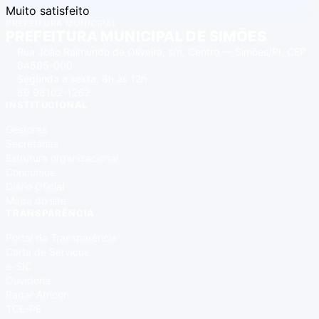
Muito satisfeito
PREFEITURA MUNICIPAL
PREFEITURA MUNICIPAL DE SIMÕES
Rua João Raimundo de Oliveira, s/n, Centro — Simões/PI, CEP
64585-000
Segunda a sexta, 8h às 12h
89 98102-1262
INSTITUCIONAL
Gestores
Secretarias
Estrutura organizacional
Concursos
Diário Oficial
Mapa do site
TRANSPARÊNCIA
Portal da Transparência
Carta de Serviços
e-SIC
Ouvidoria
Radar Atricon
TCE-PE