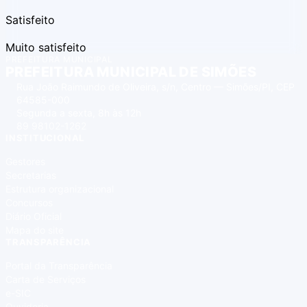
Satisfeito
Muito satisfeito
PREFEITURA MUNICIPAL
PREFEITURA MUNICIPAL DE SIMÕES
Rua João Raimundo de Oliveira, s/n, Centro — Simões/PI, CEP
64585-000
Segunda a sexta, 8h às 12h
89 98102-1262
INSTITUCIONAL
Gestores
Secretarias
Estrutura organizacional
Concursos
Diário Oficial
Mapa do site
TRANSPARÊNCIA
Portal da Transparência
Carta de Serviços
e-SIC
Ouvidoria