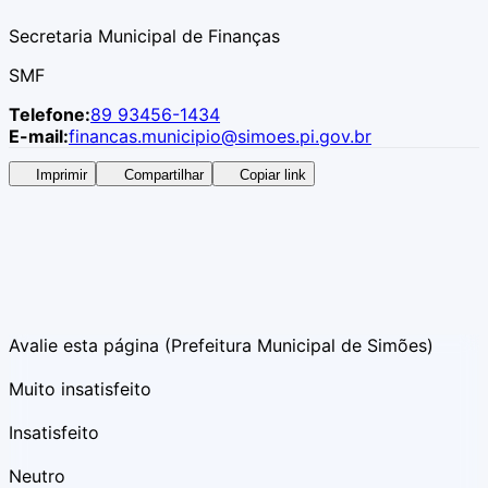
Secretaria Municipal de Finanças
SMF
Telefone:
89 93456-1434
E-mail:
financas.municipio@simoes.pi.gov.br
Imprimir
Compartilhar
Copiar link
Avalie esta página
(Prefeitura Municipal de Simões)
Muito insatisfeito
Insatisfeito
Neutro