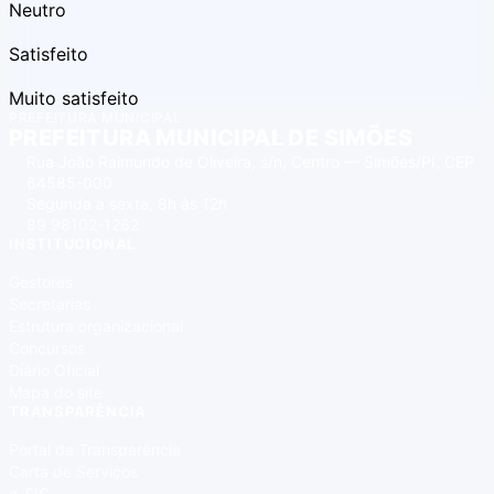
Neutro
Satisfeito
Muito satisfeito
PREFEITURA MUNICIPAL
PREFEITURA MUNICIPAL DE SIMÕES
Rua João Raimundo de Oliveira, s/n, Centro — Simões/PI, CEP
64585-000
Segunda a sexta, 8h às 12h
89 98102-1262
INSTITUCIONAL
Gestores
Secretarias
Estrutura organizacional
Concursos
Diário Oficial
Mapa do site
TRANSPARÊNCIA
Portal da Transparência
Carta de Serviços
e-SIC