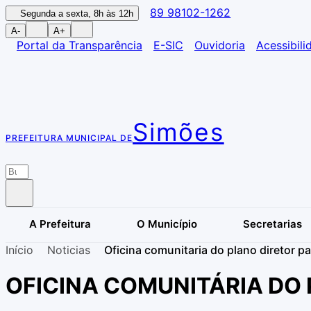
89 98102-1262
Segunda a sexta, 8h às 12h
A-
A+
Portal da Transparência
E-SIC
Ouvidoria
Acessibili
Simões
PREFEITURA MUNICIPAL DE
A Prefeitura
O Município
Secretarias
Início
Noticias
Oficina comunitaria do plano diretor pa
OFICINA COMUNITÁRIA DO 