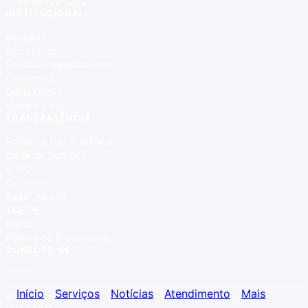
89 98102-1262
INSTITUCIONAL
Gestores
Secretarias
Estrutura organizacional
Concursos
Diário Oficial
Mapa do site
TRANSPARÊNCIA
Portal da Transparência
Carta de Serviços
e-SIC
Ouvidoria
Radar Atricon
TCE-PE
LGPD
Política de Privacidade
CONECTE-SE
Início
Serviços
Notícias
Atendimento
Mais
© 2026 Prefeitura Municipal de Simões. Todos os direitos