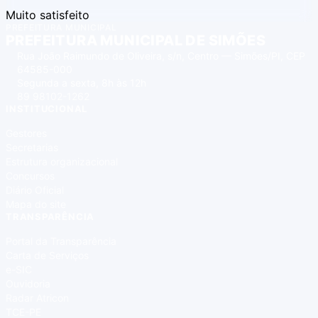
Muito satisfeito
PREFEITURA MUNICIPAL
PREFEITURA MUNICIPAL DE SIMÕES
Rua João Raimundo de Oliveira, s/n, Centro — Simões/PI, CEP
64585-000
Segunda a sexta, 8h às 12h
89 98102-1262
INSTITUCIONAL
Gestores
Secretarias
Estrutura organizacional
Concursos
Diário Oficial
Mapa do site
TRANSPARÊNCIA
Portal da Transparência
Carta de Serviços
e-SIC
Ouvidoria
Radar Atricon
TCE-PE