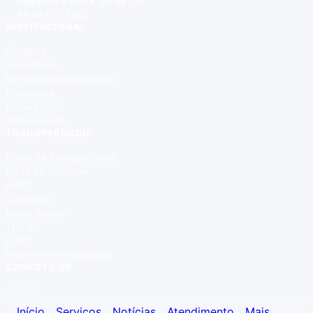
Segunda a sexta, 8h às 12h
89 98102-1262
INSTITUCIONAL
Gestores
Secretarias
Estrutura organizacional
Concursos
Diário Oficial
Mapa do site
TRANSPARÊNCIA
Portal da Transparência
Carta de Serviços
e-SIC
Ouvidoria
Radar Atricon
TCE-PE
LGPD
Política de Privacidade
CONECTE-SE
Início
Serviços
Notícias
Atendimento
Mais