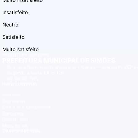
Muito insatisfeito
Insatisfeito
Neutro
Satisfeito
Muito satisfeito
PREFEITURA MUNICIPAL
PREFEITURA MUNICIPAL DE SIMÕES
Rua João Raimundo de Oliveira, s/n, Centro — Simões/PI, CEP
Segunda a sexta, 8h às 12h
89 98102-1262
INSTITUCIONAL
Gestores
Secretarias
Estrutura organizacional
Concursos
Diário Oficial
Mapa do site
TRANSPARÊNCIA